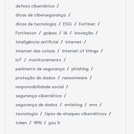
defesa cibernética
dicas de cibersegurança
dicas de tecnologia
ESG
Fortinet
Fortirecon
golpes
IA
inovação
inteligência artificial
internet
internet das coisas
internet of things
IoT
monitoramento
perímetro de segurança
phishing
proteção de dados
ransomware
responsabilidade social
segurança cibernética
segurança de dados
smishing
sms
tecnologia
tipos de ataques cibernéticos
token
VPN
you it