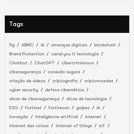
Tags
5g
ABINC
AI
ameaças digitais
blockchain
Brand Protection
canal you it tecnologia
Chatbot
ChatGPT
cibercriminosos
cibersegurança
conexão segura
criação de vídeos
criptografia
criptomoedas
cyber security
defesa cibernética
dicas de cibersegurança
dicas de tecnologia
ESG
Fortinet
Fortirecon
golpes
IA
inovação
inteligência artificial
internet
internet das coisas
internet of things
IoT