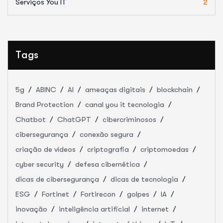
Serviços You IT
2
Tags
5g
ABINC
AI
ameaças digitais
blockchain
Brand Protection
canal you it tecnologia
Chatbot
ChatGPT
cibercriminosos
cibersegurança
conexão segura
criação de vídeos
criptografia
criptomoedas
cyber security
defesa cibernética
dicas de cibersegurança
dicas de tecnologia
ESG
Fortinet
Fortirecon
golpes
IA
inovação
inteligência artificial
internet