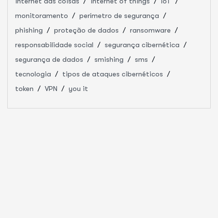
internet das coisas
internet of things
IoT
monitoramento
perímetro de segurança
phishing
proteção de dados
ransomware
responsabilidade social
segurança cibernética
segurança de dados
smishing
sms
tecnologia
tipos de ataques cibernéticos
token
VPN
you it