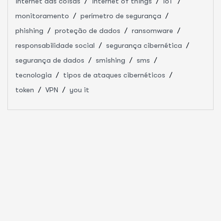
internet das coisas
internet of things
IoT
monitoramento
perímetro de segurança
phishing
proteção de dados
ransomware
responsabilidade social
segurança cibernética
segurança de dados
smishing
sms
tecnologia
tipos de ataques cibernéticos
token
VPN
you it