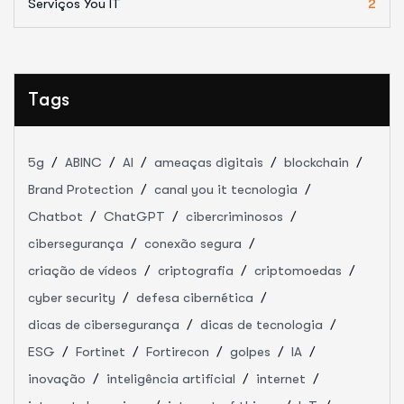
Serviços You IT
2
Tags
5g
ABINC
AI
ameaças digitais
blockchain
Brand Protection
canal you it tecnologia
Chatbot
ChatGPT
cibercriminosos
cibersegurança
conexão segura
criação de vídeos
criptografia
criptomoedas
cyber security
defesa cibernética
dicas de cibersegurança
dicas de tecnologia
ESG
Fortinet
Fortirecon
golpes
IA
inovação
inteligência artificial
internet