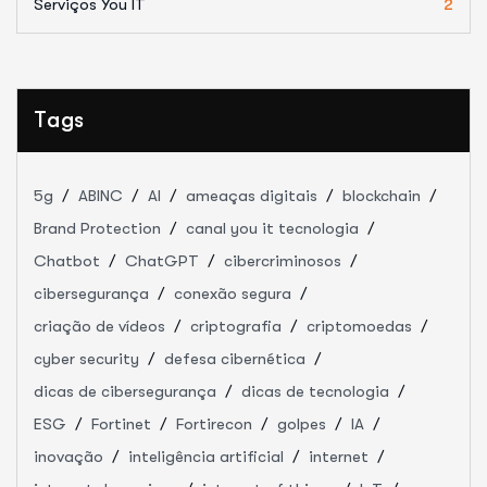
Serviços You IT
2
Tags
5g
ABINC
AI
ameaças digitais
blockchain
Brand Protection
canal you it tecnologia
Chatbot
ChatGPT
cibercriminosos
cibersegurança
conexão segura
criação de vídeos
criptografia
criptomoedas
cyber security
defesa cibernética
dicas de cibersegurança
dicas de tecnologia
ESG
Fortinet
Fortirecon
golpes
IA
inovação
inteligência artificial
internet