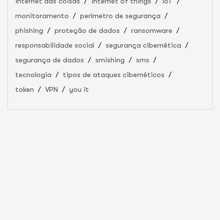
internet das coisas
internet of things
IoT
monitoramento
perímetro de segurança
phishing
proteção de dados
ransomware
responsabilidade social
segurança cibernética
segurança de dados
smishing
sms
tecnologia
tipos de ataques cibernéticos
token
VPN
you it