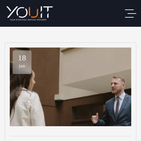
18
jun