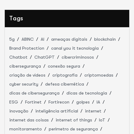
Tags
5g
ABINC
AI
ameaças digitais
blockchain
Brand Protection
canal you it tecnologia
Chatbot
ChatGPT
cibercriminosos
cibersegurança
conexão segura
criação de vídeos
criptografia
criptomoedas
cyber security
defesa cibernética
dicas de cibersegurança
dicas de tecnologia
ESG
Fortinet
Fortirecon
golpes
IA
inovação
inteligência artificial
internet
internet das coisas
internet of things
IoT
monitoramento
perímetro de segurança