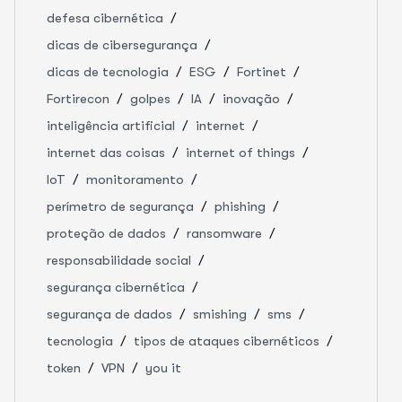
defesa cibernética
dicas de cibersegurança
dicas de tecnologia
ESG
Fortinet
Fortirecon
golpes
IA
inovação
inteligência artificial
internet
internet das coisas
internet of things
IoT
monitoramento
perímetro de segurança
phishing
proteção de dados
ransomware
responsabilidade social
segurança cibernética
segurança de dados
smishing
sms
tecnologia
tipos de ataques cibernéticos
token
VPN
you it