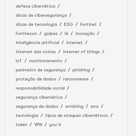
defesa cibernética
dicas de cibersegurança
dicas de tecnologia
ESG
Fortinet
Fortirecon
golpes
IA
inovação
inteligência artificial
internet
internet das coisas
internet of things
IoT
monitoramento
perímetro de segurança
phishing
proteção de dados
ransomware
responsabilidade social
segurança cibernética
segurança de dados
smishing
sms
tecnologia
tipos de ataques cibernéticos
token
VPN
you it