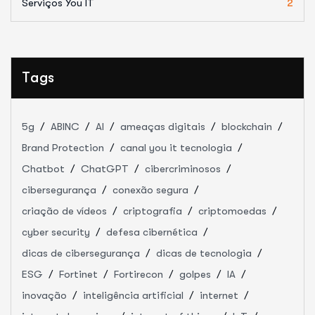
Serviços You IT
2
Tags
5g
ABINC
AI
ameaças digitais
blockchain
Brand Protection
canal you it tecnologia
Chatbot
ChatGPT
cibercriminosos
cibersegurança
conexão segura
criação de vídeos
criptografia
criptomoedas
cyber security
defesa cibernética
dicas de cibersegurança
dicas de tecnologia
ESG
Fortinet
Fortirecon
golpes
IA
inovação
inteligência artificial
internet