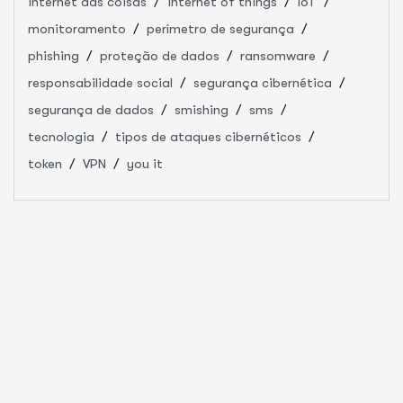
internet das coisas
internet of things
IoT
monitoramento
perímetro de segurança
phishing
proteção de dados
ransomware
responsabilidade social
segurança cibernética
segurança de dados
smishing
sms
tecnologia
tipos de ataques cibernéticos
token
VPN
you it