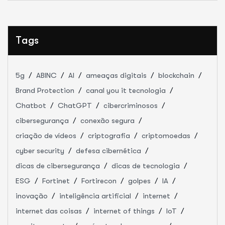
Tags
5g
ABINC
AI
ameaças digitais
blockchain
Brand Protection
canal you it tecnologia
Chatbot
ChatGPT
cibercriminosos
cibersegurança
conexão segura
criação de vídeos
criptografia
criptomoedas
cyber security
defesa cibernética
dicas de cibersegurança
dicas de tecnologia
ESG
Fortinet
Fortirecon
golpes
IA
inovação
inteligência artificial
internet
internet das coisas
internet of things
IoT