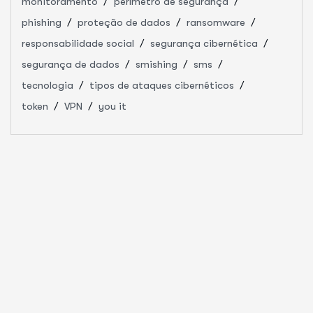
monitoramento
perímetro de segurança
phishing
proteção de dados
ransomware
responsabilidade social
segurança cibernética
segurança de dados
smishing
sms
tecnologia
tipos de ataques cibernéticos
token
VPN
you it