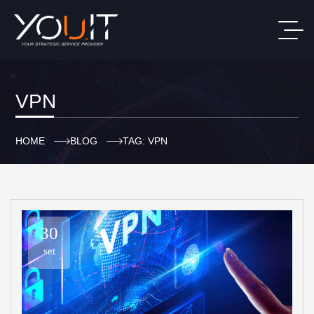
VPN
HOME
BLOG
TAG: VPN
30
set