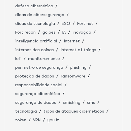
defesa cibernética
dicas de cibersegurança
dicas de tecnologia
ESG
Fortinet
Fortirecon
golpes
IA
inovação
inteligência artificial
internet
internet das coisas
internet of things
IoT
monitoramento
perímetro de segurança
phishing
proteção de dados
ransomware
responsabilidade social
segurança cibernética
segurança de dados
smishing
sms
tecnologia
tipos de ataques cibernéticos
token
VPN
you it