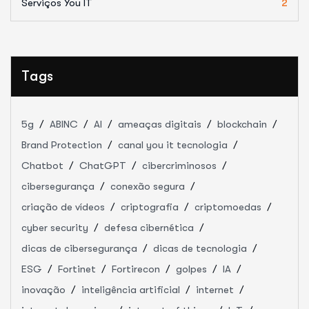
Serviços You IT
2
Tags
5g
ABINC
AI
ameaças digitais
blockchain
Brand Protection
canal you it tecnologia
Chatbot
ChatGPT
cibercriminosos
cibersegurança
conexão segura
criação de vídeos
criptografia
criptomoedas
cyber security
defesa cibernética
dicas de cibersegurança
dicas de tecnologia
ESG
Fortinet
Fortirecon
golpes
IA
inovação
inteligência artificial
internet