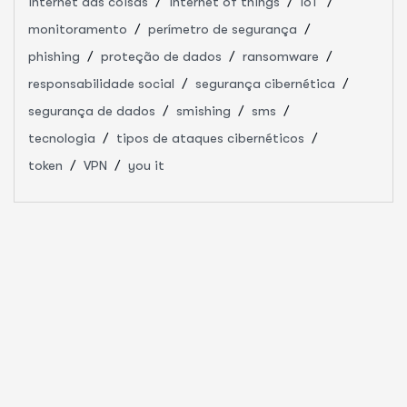
internet das coisas
internet of things
IoT
monitoramento
perímetro de segurança
phishing
proteção de dados
ransomware
responsabilidade social
segurança cibernética
segurança de dados
smishing
sms
tecnologia
tipos de ataques cibernéticos
token
VPN
you it