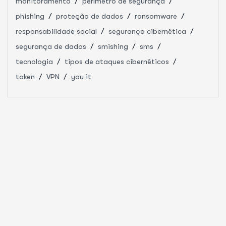
monitoramento
perímetro de segurança
phishing
proteção de dados
ransomware
responsabilidade social
segurança cibernética
segurança de dados
smishing
sms
tecnologia
tipos de ataques cibernéticos
token
VPN
you it