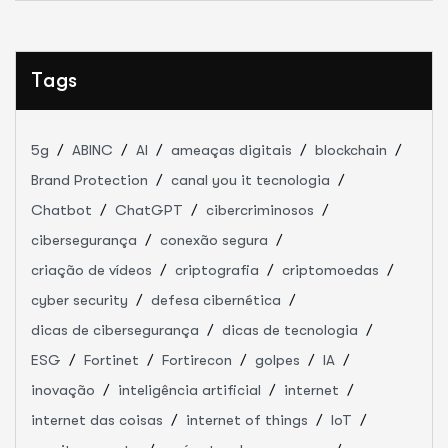
Tags
5g
ABINC
AI
ameaças digitais
blockchain
Brand Protection
canal you it tecnologia
Chatbot
ChatGPT
cibercriminosos
cibersegurança
conexão segura
criação de vídeos
criptografia
criptomoedas
cyber security
defesa cibernética
dicas de cibersegurança
dicas de tecnologia
ESG
Fortinet
Fortirecon
golpes
IA
inovação
inteligência artificial
internet
internet das coisas
internet of things
IoT