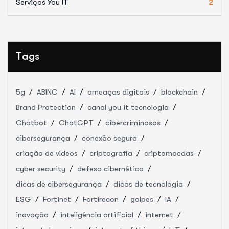
Serviços You IT
2
Tags
5g
ABINC
AI
ameaças digitais
blockchain
Brand Protection
canal you it tecnologia
Chatbot
ChatGPT
cibercriminosos
cibersegurança
conexão segura
criação de vídeos
criptografia
criptomoedas
cyber security
defesa cibernética
dicas de cibersegurança
dicas de tecnologia
ESG
Fortinet
Fortirecon
golpes
IA
inovação
inteligência artificial
internet