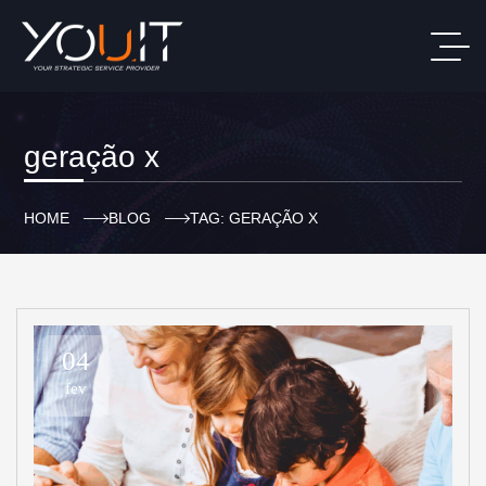
geração x
HOME
BLOG
TAG: GERAÇÃO X
04
fev