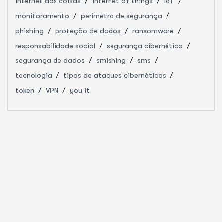
internet das coisas
internet of things
IoT
monitoramento
perímetro de segurança
phishing
proteção de dados
ransomware
responsabilidade social
segurança cibernética
segurança de dados
smishing
sms
tecnologia
tipos de ataques cibernéticos
token
VPN
you it