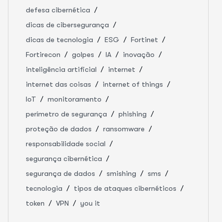
defesa cibernética
dicas de cibersegurança
dicas de tecnologia
ESG
Fortinet
Fortirecon
golpes
IA
inovação
inteligência artificial
internet
internet das coisas
internet of things
IoT
monitoramento
perímetro de segurança
phishing
proteção de dados
ransomware
responsabilidade social
segurança cibernética
segurança de dados
smishing
sms
tecnologia
tipos de ataques cibernéticos
token
VPN
you it