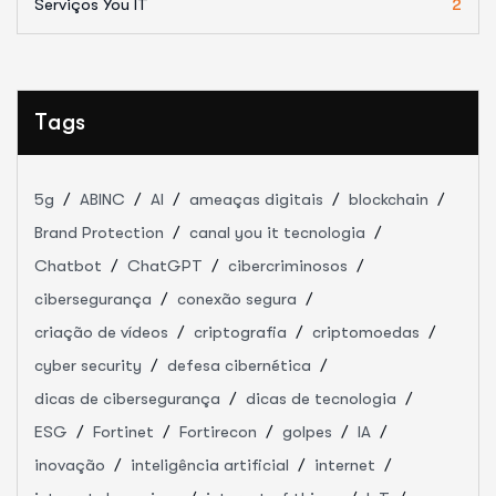
Serviços You IT
2
Tags
5g
ABINC
AI
ameaças digitais
blockchain
Brand Protection
canal you it tecnologia
Chatbot
ChatGPT
cibercriminosos
cibersegurança
conexão segura
criação de vídeos
criptografia
criptomoedas
cyber security
defesa cibernética
dicas de cibersegurança
dicas de tecnologia
ESG
Fortinet
Fortirecon
golpes
IA
inovação
inteligência artificial
internet