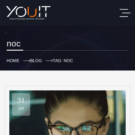
noc
HOME
BLOG
TAG: NOC
31
jan