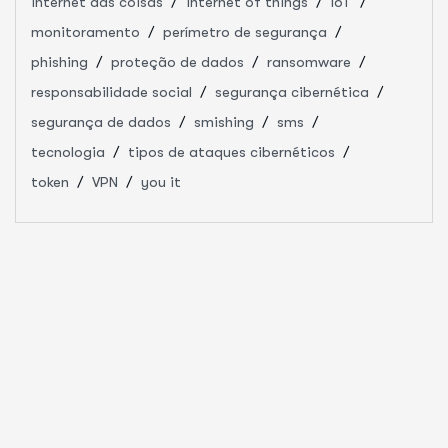
internet das coisas
internet of things
IoT
monitoramento
perímetro de segurança
phishing
proteção de dados
ransomware
responsabilidade social
segurança cibernética
segurança de dados
smishing
sms
tecnologia
tipos de ataques cibernéticos
token
VPN
you it