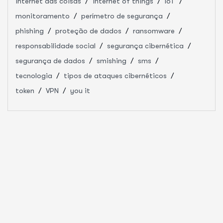
internet das coisas
internet of things
IoT
monitoramento
perímetro de segurança
phishing
proteção de dados
ransomware
responsabilidade social
segurança cibernética
segurança de dados
smishing
sms
tecnologia
tipos de ataques cibernéticos
token
VPN
you it