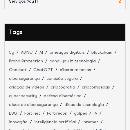
Serviços You IT
2
Tags
5g
ABINC
AI
ameaças digitais
blockchain
Brand Protection
canal you it tecnologia
Chatbot
ChatGPT
cibercriminosos
cibersegurança
conexão segura
criação de vídeos
criptografia
criptomoedas
cyber security
defesa cibernética
dicas de cibersegurança
dicas de tecnologia
ESG
Fortinet
Fortirecon
golpes
IA
inovação
inteligência artificial
internet