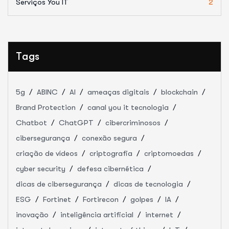
Serviços You IT
2
Tags
5g
ABINC
AI
ameaças digitais
blockchain
Brand Protection
canal you it tecnologia
Chatbot
ChatGPT
cibercriminosos
cibersegurança
conexão segura
criação de vídeos
criptografia
criptomoedas
cyber security
defesa cibernética
dicas de cibersegurança
dicas de tecnologia
ESG
Fortinet
Fortirecon
golpes
IA
inovação
inteligência artificial
internet