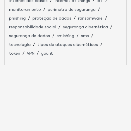
internet das coisas
internet of things
IoT
monitoramento
perímetro de segurança
phishing
proteção de dados
ransomware
responsabilidade social
segurança cibernética
segurança de dados
smishing
sms
tecnologia
tipos de ataques cibernéticos
token
VPN
you it