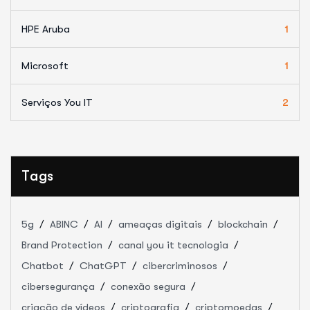
HPE Aruba
1
Microsoft
1
Serviços You IT
2
Tags
5g
ABINC
AI
ameaças digitais
blockchain
Brand Protection
canal you it tecnologia
Chatbot
ChatGPT
cibercriminosos
cibersegurança
conexão segura
criação de vídeos
criptografia
criptomoedas