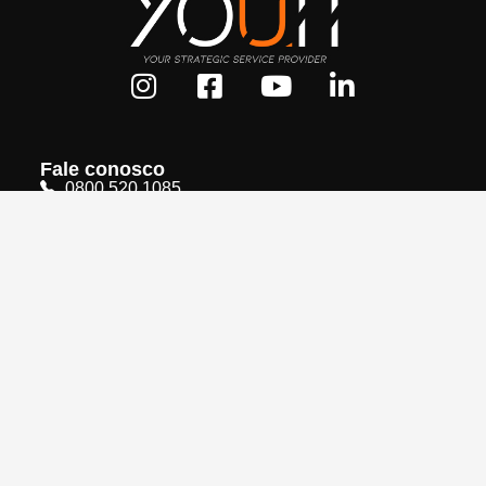
Fale conosco
0800 520 1085
+55 (11) 5200-2154
contato@youit.com.br
oportunidades@youit.com.br
Rua Teixeira da Silva, 660
10º andar - Conj. 102/103
Paraíso - São Paulo - SP
HOME