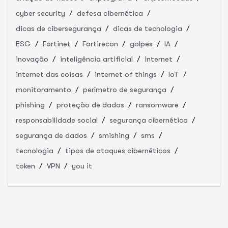
cyber security
defesa cibernética
dicas de cibersegurança
dicas de tecnologia
ESG
Fortinet
Fortirecon
golpes
IA
inovação
inteligência artificial
internet
internet das coisas
internet of things
IoT
monitoramento
perímetro de segurança
phishing
proteção de dados
ransomware
responsabilidade social
segurança cibernética
segurança de dados
smishing
sms
tecnologia
tipos de ataques cibernéticos
token
VPN
you it