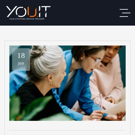
18
jun