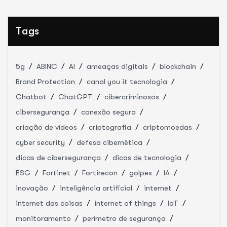
Tags
5g
ABINC
AI
ameaças digitais
blockchain
Brand Protection
canal you it tecnologia
Chatbot
ChatGPT
cibercriminosos
cibersegurança
conexão segura
criação de vídeos
criptografia
criptomoedas
cyber security
defesa cibernética
dicas de cibersegurança
dicas de tecnologia
ESG
Fortinet
Fortirecon
golpes
IA
inovação
inteligência artificial
internet
internet das coisas
internet of things
IoT
monitoramento
perímetro de segurança