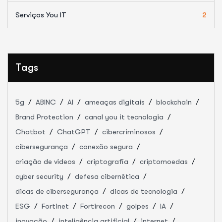
Serviços You IT
2
Tags
5g
ABINC
AI
ameaças digitais
blockchain
Brand Protection
canal you it tecnologia
Chatbot
ChatGPT
cibercriminosos
cibersegurança
conexão segura
criação de vídeos
criptografia
criptomoedas
cyber security
defesa cibernética
dicas de cibersegurança
dicas de tecnologia
ESG
Fortinet
Fortirecon
golpes
IA
inovação
inteligência artificial
internet