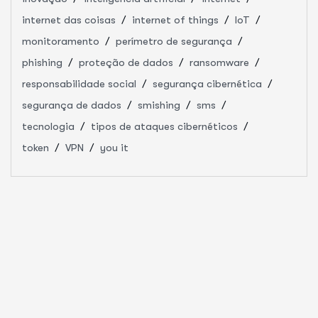
internet das coisas
internet of things
IoT
monitoramento
perímetro de segurança
phishing
proteção de dados
ransomware
responsabilidade social
segurança cibernética
segurança de dados
smishing
sms
tecnologia
tipos de ataques cibernéticos
token
VPN
you it