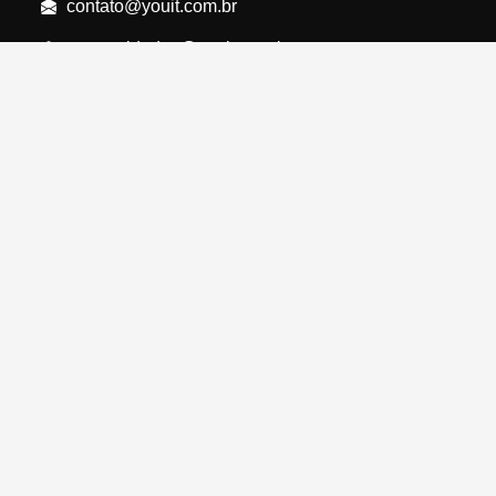
contato@youit.com.br
oportunidades@youit.com.br
Rua Teixeira da Silva, 660
10º andar - Conj. 102/103
Paraíso - São Paulo - SP
HOME
CYBERUS
QUEM SOMOS
PROTEJA A SUA EMPRESA
FALE CONOSCO
BLOG
POLÍTICA DE PRIVACIDADE