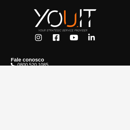
Fale conosco
0800 520 1085
+55 (11) 5200-2154
contato@youit.com.br
oportunidades@youit.com.br
Rua Teixeira da Silva, 660
10º andar - Conj. 102/103
Paraíso - São Paulo - SP