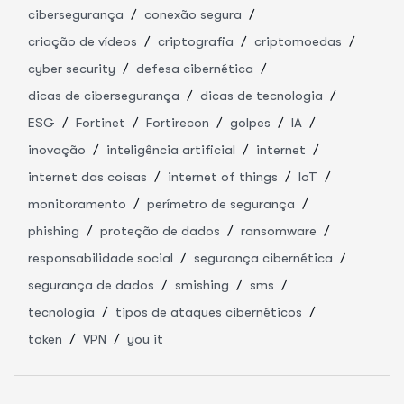
cibersegurança
conexão segura
criação de vídeos
criptografia
criptomoedas
cyber security
defesa cibernética
dicas de cibersegurança
dicas de tecnologia
ESG
Fortinet
Fortirecon
golpes
IA
inovação
inteligência artificial
internet
internet das coisas
internet of things
IoT
monitoramento
perímetro de segurança
phishing
proteção de dados
ransomware
responsabilidade social
segurança cibernética
segurança de dados
smishing
sms
tecnologia
tipos de ataques cibernéticos
token
VPN
you it