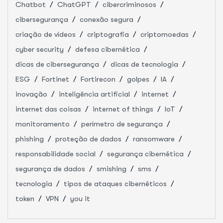
Chatbot
ChatGPT
cibercriminosos
cibersegurança
conexão segura
criação de vídeos
criptografia
criptomoedas
cyber security
defesa cibernética
dicas de cibersegurança
dicas de tecnologia
ESG
Fortinet
Fortirecon
golpes
IA
inovação
inteligência artificial
internet
internet das coisas
internet of things
IoT
monitoramento
perímetro de segurança
phishing
proteção de dados
ransomware
responsabilidade social
segurança cibernética
segurança de dados
smishing
sms
tecnologia
tipos de ataques cibernéticos
token
VPN
you it