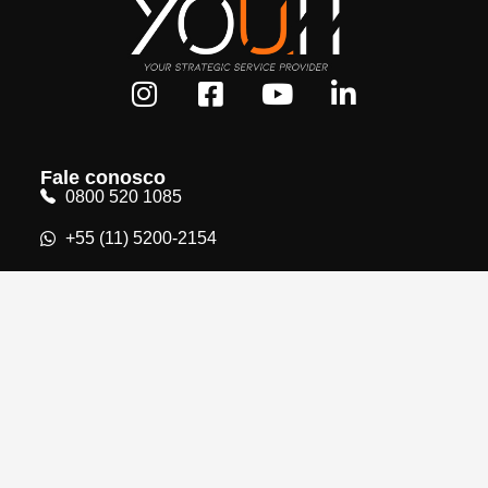
Fale conosco
0800 520 1085
+55 (11) 5200-2154
contato@youit.com.br
oportunidades@youit.com.br
Rua Teixeira da Silva, 660
10º andar - Conj. 102/103
Paraíso - São Paulo - SP
HOME